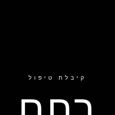
קיבלת טיפול
רחם