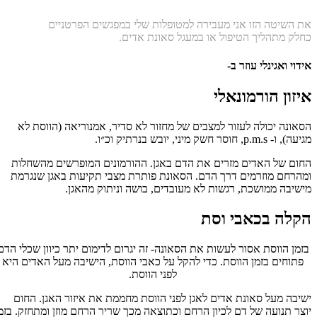
את השיטה הזו אני מעבירה למטופלות שלי במפגשים הפרטניים
כחלק מתהליך הטיפול או במעגל סאונת אדים.
אידוי ואגינלי עוזר ב-
איזון הורמונאלי
הסאונה יכולה לעזור למצבים של מחזור לא סדיר, אמנוריאה (הווסת לא
מגיעה), ו- p.m.s, חוסר חשק מיני, יובש בנרתיק וכ״ו.
החום של האדים מזרים את הדם באגן. ההורמונים המופרשים מהשחלות
ומהרחם מוזרמים דרך הדם. הסאונת פותרת מצבי תקיעות באגן שנגרמת
מישיבה ממושכת, רגשות לא מעובדים, בושה וניתוק מהאגן.
הקלה בכאבי וסת
בזמן הווסת אסור לעשות את הסאונה- זה יגרום לדימום יתר כיוון שכלי הדם
פתוחים בזמן הווסת. כדי להקל על כאבי הווסת, הישיבה מעל האדים היא
לפני הווסת.
ישיבה מעל סאונת אדים לאגן לפני הווסת מחממת את איזור האגן. החום
יוצר תנועה של דם לכיון הרחם וכתוצאה מכך שריר הרחם מוזן ומתחזק. בזמו