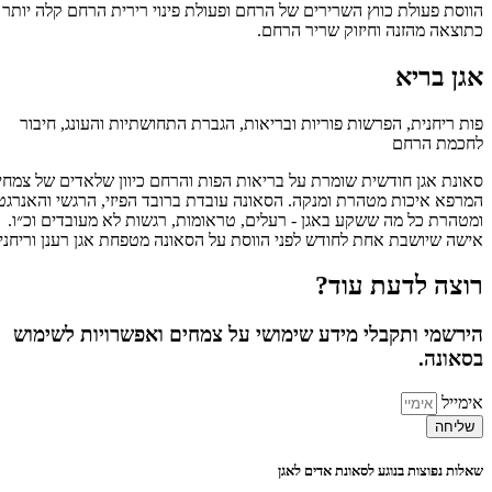
הווסת פעולת כווץ השרירים של הרחם ופעולת פינוי רירית הרחם קלה יותר
כתוצאה מהזנה וחיזוק שריר הרחם.
אגן בריא
פות ריחנית, הפרשות פוריות ובריאות, הגברת התחושתיות והעונג, חיבור
לחכמת הרחם
סאונת אגן חודשית שומרת על בריאות הפות והרחם כיוון שלאדים של צמחי
המרפא איכות מטהרת ומנקה. הסאונה עובדת ברובד הפיזי, הרגשי והאנרגטי
ומטהרת כל מה ששקע באגן - רעלים, טראומות, רגשות לא מעובדים וכ״ו.
אישה שיושבת אחת לחודש לפני הווסת על הסאונה מטפחת אגן רענן וריחני.
רוצה לדעת עוד?
הירשמי ותקבלי מידע שימושי על צמחים ואפשרויות לשימוש
בסאונה.
אימייל
שליחה
שאלות נפוצות בנוגע לסאונת אדים לאגן