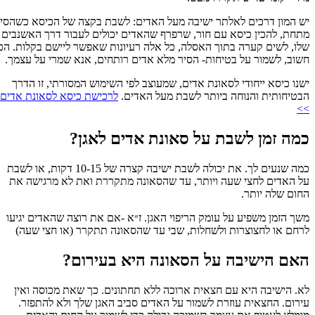
יש המון דרכים לאלתר ישיבה מעל האדים: לשבת בקצה של הכיסא כשהסיר
מתחת, להכין כיסא עם חור, שרפרף שהאדים יכולים לעבור דרך האשנבים
שלו, לשים קערה בתוך האסלה, כל אלה רעיונות שאפשר ליישם בקלות. הכי
חשוב, לשמור על בטיחות- הסיר מלא אדים רותחים, אנא שמרי על עצמך.
ישנו כיסא ייחודי לסאונת אדים, שמעוצב לפי השימוש המסורתי, זו הדרך
הבטיחותית והנוחה ביותר לשבת מעל האדים.
לרכישת כיסא לסאונת אדים
>>
כמה זמן לשבת על סאונת אדים לאגן?
כמה שנעים לך. את יכולה לשבת ישיבה קצרה של 10-15 דקות, או לשבת
על האדים לחצי שעה ויותר, עד שהסאונה מתקררת ואת לא מרגישה את
החום שלה יותר.
משך הזמן משפיע על עומק הריפוי האגן. ז״א -אם את רוצה שהאדים יגיעו
לרחם או לחצוצרות ולשחלות, שבי עד שהסאונה תתקרר (או חצי שעה)
האם הישיבה על הסאונה היא בעירום?
לא. הישיבה היא עם חצאית ארוכה ללא תחתונים. כך שאת מכוסה ואין
עירום. החצאית עוזרת לשמור על האדים סביב האגן שלך ולא להתפזר.