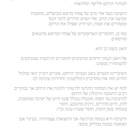
לטיהור הרחם ולריפוי תחלואות
הישיבה מעל אדי מים של צמחי מרפא מבושלים, מחממת
ומניעה את הדם, אדי המים חודרים לתוך הגוף
ומטהרים את הפות, הנרתיק ואפילו את הרחם.
כמו כן, החומרים הארומטיים של
צמחי
המרפא מחטאים
ומרפאים.
.האגן כשמו כן הוא
אל האגן הנמוך זורמים ומתנקזים החומרים והרגשות שמבקשים
להשתחרר מגופינו.
האיבריים הנשיים באגן ובעיקר הרחם, אוגרים זיכרון תאי מגלגול
החיים הזה או/ו מהזיכרון הקולקטיבי
והדורות שקדמו לנו.
לגוף יש את המחזור החדשי להיטהר ולנקות את הרחם אך במקרים
רבים התנועה והיכולת של הרחם
להתנקות עד הסוף, מוגבלת (בגלל סגנון חיים של ישיבה ממושכת,
לחץ, חיים מהירים, ניתוק מהטבע, חוסר
(מנוחה בזמן הוסת, חוסר שעות שינה וכ“ו.
הישיבה היא נעימה ומרגיעה אך התוצאות עצמתיות. בעיקר אם
הסאונה נעשת במרחב טקסי.