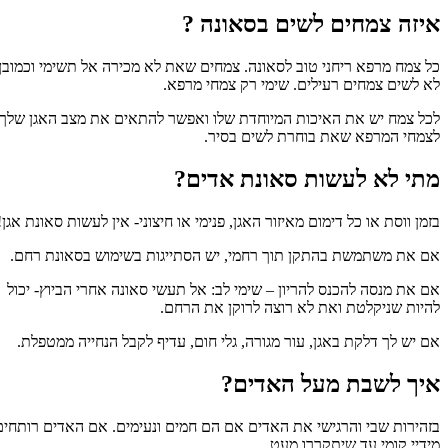
איזה צמחים לשים בסאונה ?
כל צמח מרפא ריחני טוב לסאונה. צמחים שאת לא מכירה אל תשימי וכמובן
לא לשים צמחים רעילים. שימי רק צמחי מרפא.
לכל צמח יש את האיכות המיוחדת שלו ואפשר להתאים את מצב האגן שלך
לצמחי המרפא שאת בוחרת לשים בסיר.
מתי לא לעשות סאונת אדים?
בזמן ווסת או כל דימום מאיזור האגן, פנימי או חיצוני- אין לעשות סאונת אגן!
אם את משתמשת בהתקן תוך רחמי, יש הסתייגות בשימוש בסאונת רחם.
אם את מנסה להכנס להריון – שימי לב: אל תעשי סאונה אחרי הביוץ- יכול
להיות שניקלטת ואת לא רוצה לרוקן את הרחם.
אם יש לך דלקת באגן, עור מגורה, גלי חום, עדיף לקבל הנחייה ממטפלת.
איך לשבת מעל האדים?
בזהירות שבי והרגישי את האדים אם הם חמים ונעימים. אם האדים רותחים
מידיי קומי עד שיתקררו מעט.