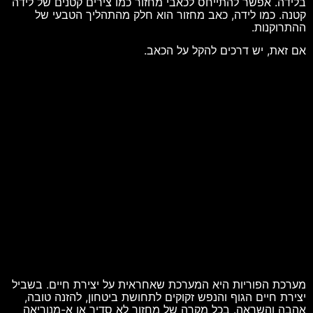
בלידה. אפשר להתייחס לכאבי מחזור כמו צירים קטנים של לידה
קטנה. כמו לידה, כאב מחזור הוא חלק מהתהליך הטבעי של
ההתרוקנות.
אם זאת, יש דרכים להקל על הכאב.
מערכת הפוריות היא המערכת שאחראית על יצירת חיים. בשביל
יצירת חיים הגוף והנפש זקוקים לתחושת ביטחון, להזנה טובה,
אהבה והשראה. בכל מקרה של מחזור לא סדיר או א-מנוריאה