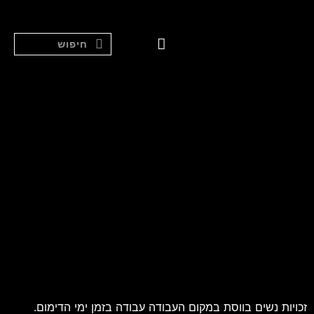
סאונת אדים לאגן
ליווי אישי
זכויות נשים בווסת במקום העבודה עבודה בזמן ימי הדימום.